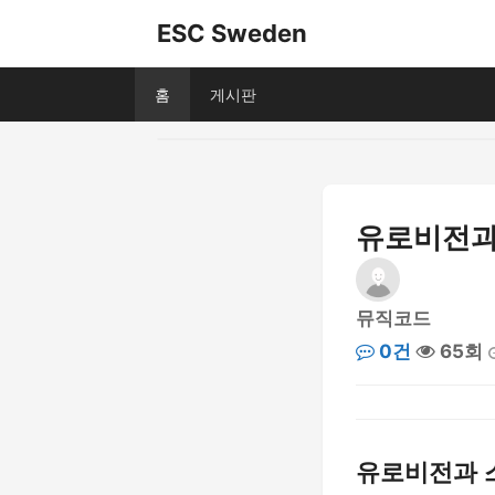
ESC Sweden
홈
게시판
유로비전과 
뮤직코드
0건
65회
유로비전과 스