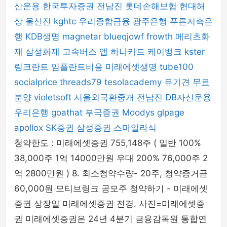
산운용
한국투자증권
전남진
롯데손해보험
현대해
상
울산진
kghtc
우리종합금융
광주은행
푸른저축은
행
KDB생명
magnetar
blueqjowf
frowth
메리츠화
재
삼성화재
고속버스 앱
하나카드
케이뱅크
kster
링크란트
임플란트비용
미래에셋생명
tube100
socialprice
threads79
tesolacademy
유기견 무료
분양
violetsoft
서울외국환중개
전남진
DB자산운용
우리은행
goathat
부국증권
Moodys
glpage
apollox
SK증권
삼성증권
스마일라식
청약한도 : 미래에셋증권 755,148주 ( 일반 100%
38,000주 1억 14000만원 우대 200% 76,000주 2
억 2800만원 ) 8. 최소청약수량- 20주, 청약증거금
60,000원 모티브링크 공모주 청약하기 - 미래에셋
증권 상장일 미래에셋증권 전경. 사진=미래에셋증
권 미래에셋증권은 24년 4분기 금융감독원 통합연