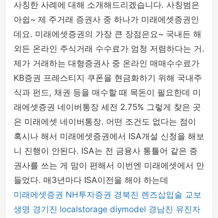
사칭한 사례에 대해 소개해드리겠습니다. 사칭범은
아쉽~ 제 주거래 증권사 중 하나가 미래에셋증권인
데요. 미래에셋증권의 가장 큰 장점은요~ 국내든 해
외든 온라인 주식거래 수수료가 엄청 저렴하다는 거.
제가 거래하는 대형증권사 중 온라인 매매수수료가
KB증권 프레스티지 쿠폰을 현금화하기 위해 국내주
식과 펀드, 채권 등을 매수할 때 목돈이 필요한데 미
래에셋증권 네이버통장 세전 2.75% 그렇게 찾은 곳
은 미래에셋 네이버통장. 어떤 조건도 없다는 점이
혹시나 해서 미래에셋증권에서 ISA개설 신청을 해보
니 진행이 안된다. ISA는 전 금융사 통틀어 같은 증
권사를 쓰는 게 맘이 편해서 이번엔 미래에셋에서 만
들었다. 매3년마다 ISA이전을 해야 하는데
미래에셋증권
NH투자증권
경북진
렌즈삽입술
교보
생명
경기진
localstorage
diymodel
경남진
유진자