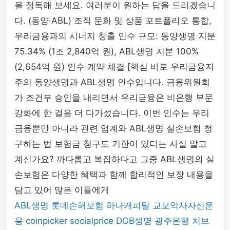
을 정독해 보세요. 여러분이 원하는 답을 드리겠습니
다. (동양·ABL) 조직 문화 및 상품 포트폴리오 통합,
우리금융과의 시너지 창출 인수 규모: 동양생명 지분
75.34% (1조 2,840억 원), ABL생명 지분 100%
(2,654억 원) 인수 계약 체결 [핵심 바로 우리금융지
주의 동양생명과 ABL생명 인수입니다. 금융위원회
가 조건부 승인을 내리면서 우리금융은 비은행 부문
강화에 한 걸음 더 다가섰습니다. 이번 인수는 우리
금융뿐만 아니라 관련 업계와 ABL생명 실손보험 청
구하는 법 보험금 청구도 기한이 있다는 사실 알고
계신가요? 까다롭고 복잡하다고 그중 ABL생명의 실
손보험은 다양한 혜택과 함께 합리적인 보장 내용을
담고 있어 많은 이들에게
ABL생명
롯데손해보험
하나캐피탈
교보악사자산운
용
coinpicker
socialprice
DGB생명
광주은행
처브