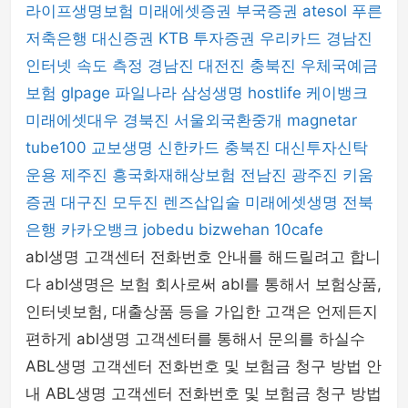
라이프생명보험
미래에셋증권
부국증권
atesol
푸른
저축은행
대신증권
KTB 투자증권
우리카드
경남진
인터넷 속도 측정
경남진
대전진
충북진
우체국예금
보험
glpage
파일나라
삼성생명
hostlife
케이뱅크
미래에셋대우
경북진
서울외국환중개
magnetar
tube100
교보생명
신한카드
충북진
대신투자신탁
운용
제주진
흥국화재해상보험
전남진
광주진
키움
증권
대구진
모두진
렌즈삽입술
미래에셋생명
전북
은행
카카오뱅크
jobedu
bizwehan
10cafe
abl생명 고객센터 전화번호 안내를 해드릴려고 합니
다 abl생명은 보험 회사로써 abl를 통해서 보험상품,
인터넷보험, 대출상품 등을 가입한 고객은 언제든지
편하게 abl생명 고객센터를 통해서 문의를 하실수
ABL생명 고객센터 전화번호 및 보험금 청구 방법 안
내 ABL생명 고객센터 전화번호 및 보험금 청구 방법