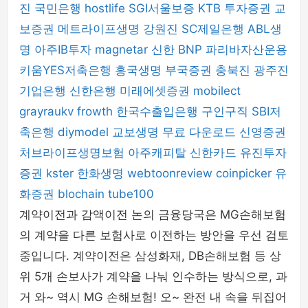
진
국민은행
hostlife
SGI서울보증
KTB 투자증권
교
보증권
메트라이프생명
강원진
SC제일은행
ABL생
명
아주IB투자
magnetar
신한 BNP 파리바자산운용
키움YES저축은행
흥국생명
부국증권
충북진
광주진
기업은행
신한은행
미래에셋증권
mobilect
grayraukv
frowth
한국수출입은행
구인구직
SBI저
축은행
diymodel
교보생명
무료 다운로드
신영증권
처브라이프생명보험
아주캐피탈
신한카드
유진투자
증권
kster
한화생명
webtoonreview
coinpicker
유
화증권
blochain
tube100
계약이전과 감액이전 논의 금융당국은 MG손해보험
의 계약을 다른 보험사로 이전하는 방안을 우선 검토
중입니다. 계약이전은 삼성화재, DB손해보험 등 상
위 5개 손보사가 계약을 나눠 인수하는 방식으로, 과
거 와~ 역시 MG 손해보험! 오~ 완전 내 속을 뒤집어