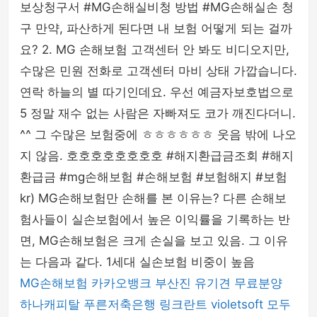
보상청구서 #MG손해실비청 방법 #MG손해실손 청
구 만약, 파산하게 된다면 내 보험 어떻게 되는 걸까
요? 2. MG 손해보험 고객센터 안 봐도 비디오지만,
수많은 민원 전화로 고객센터 마비 상태 가깝습니다.
연락 하늘의 별 따기인데요. 우선 예금자보호법으로
5 정말 재수 없는 사람은 자빠져도 코가 깨진다더니.
^^ 그 수많은 보험중에 ㅎㅎㅎㅎㅎㅎ 웃음 밖에 나오
지 않음. 호호호호호호호호 #해지환급금조회 #해지
환급금 #mg손해보험 #손해보험 #보험해지 #보험
kr) MG손해보험만 손해를 본 이유는? 다른 손해보
험사들이 실손보험에서 높은 이익률을 기록하는 반
면, MG손해보험은 크게 손실을 보고 있음. 그 이유
는 다음과 같다. 1세대 실손보험 비중이 높음
MG손해보험
카카오뱅크
부산진
유기견 무료분양
하나캐피탈
푸른저축은행
링크란트
violetsoft
모두