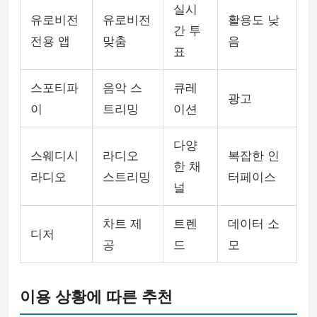
실시
유로비전
유로비전
활용도 낮
간 투
전용 앱
맞춤
음
표
스포티파
음악 스
큐레
광고
이
트리밍
이션
다양
스웨디시
라디오
복잡한 인
한 채
라디오
스트리밍
터페이스
널
차트 제
트렌
데이터 소
디저
공
드
모
이용 상황에 따른 추천