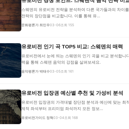
유로비전 경쟁 포인트: 스웨덴식 음악 전략 비
스웨덴의 유로비전 전략을 분석하여 다른 국가들과의 차이를
전략의 장단점을 비교합니다. 이를 통해 유...
문화평론가 최민우
03-06
조회 155
유로비전 인기 곡 TOP5 비교: 스웨덴의 매력
유로비전에서 눈에 띄는 스웨덴의 인기 곡을 비교 분석합니다.
력을 통해 스웨덴 음악의 강점을 살펴보세요.
음악평론가 박태수
03-05
조회 161
유로비전 입장권 예산별 추천 및 가성비 분석
유로비전 입장권의 가격대별 장단점 분석과 예산에 맞는 최적
제적 좌석부터 프리미엄 좌석까지 모든 정보...
유로비전가이드 정혁
03-04
조회 168