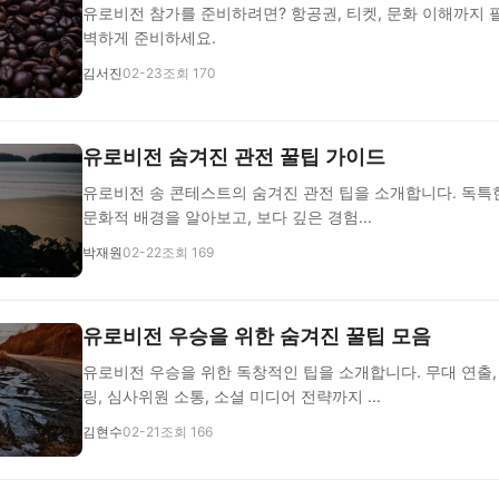
유로비전 참가를 준비하려면? 항공권, 티켓, 문화 이해까지
벽하게 준비하세요.
김서진
02-23
조회 170
유로비전 숨겨진 관전 꿀팁 가이드
유로비전 송 콘테스트의 숨겨진 관전 팁을 소개합니다. 독특한
문화적 배경을 알아보고, 보다 깊은 경험...
박재원
02-22
조회 169
유로비전 우승을 위한 숨겨진 꿀팁 모음
유로비전 우승을 위한 독창적인 팁을 소개합니다. 무대 연출,
링, 심사위원 소통, 소셜 미디어 전략까지 ...
김현수
02-21
조회 166