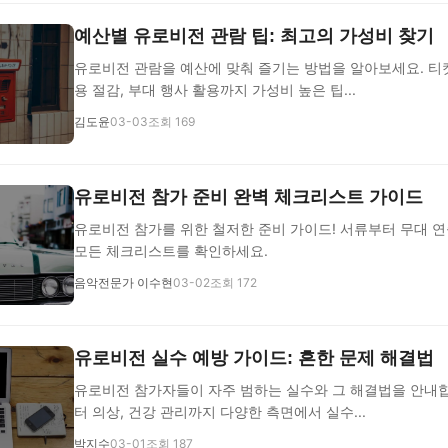
예산별 유로비전 관람 팁: 최고의 가성비 찾기
유로비전 관람을 예산에 맞춰 즐기는 방법을 알아보세요. 티
용 절감, 부대 행사 활용까지 가성비 높은 팁...
김도윤
03-03
조회 169
유로비전 참가 준비 완벽 체크리스트 가이드
유로비전 참가를 위한 철저한 준비 가이드! 서류부터 무대 연
모든 체크리스트를 확인하세요.
음악전문가 이수현
03-02
조회 172
유로비전 실수 예방 가이드: 흔한 문제 해결법
유로비전 참가자들이 자주 범하는 실수와 그 해결법을 안내합
터 의상, 건강 관리까지 다양한 측면에서 실수...
박지수
03-01
조회 187