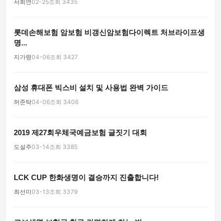
서희연
02-25
조회 3435
롯데손해보험 암보험 비갱신암보험다이렉트 처브라이프생
명...
지가령
04-06
조회 3427
삼성 휴대폰 빅스비 설치 및 사용법 완벽 가이드
허준탁
04-06
조회 3406
2019 제27회우체국예금보험 글짓기 대회
도설주
03-14
조회 3385
LCK CUP 한화생명이 결승까지 진출합니다!
최선미
03-13
조회 3379