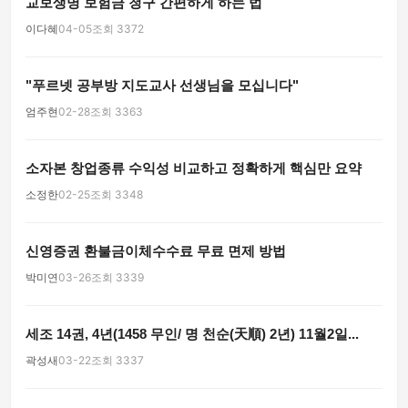
교보생명 보험금 청구 간편하게 하는 법
이다혜
04-05
조회 3372
"푸르넷 공부방 지도교사 선생님을 모십니다"
엄주현
02-28
조회 3363
소자본 창업종류 수익성 비교하고 정확하게 핵심만 요약
소정한
02-25
조회 3348
신영증권 환불금이체수수료 무료 면제 방법
박미연
03-26
조회 3339
세조 14권, 4년(1458 무인/ 명 천순(天順) 2년) 11월2일...
곽성새
03-22
조회 3337