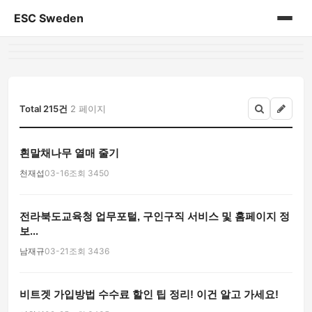
ESC Sweden
홈
게시판
Total 215건
2 페이지
흰말채나무 열매 줄기
천재섭
03-16
조회 3450
전라북도교육청 업무포털, 구인구직 서비스 및 홈페이지 정
보...
남재규
03-21
조회 3436
비트겟 가입방법 수수료 할인 팁 정리! 이건 알고 가세요!