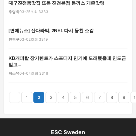
대구진전동맛집 뜨돈 진천본점 돈까스 개존맛탱
우명희
03-25
조회 3333
[연예뉴스] 산다라박, 2NE1 다시 뭉친 소감
전경구
03-02
조회 3319
KB캐피탈 장기렌트카 스포티지 만기에 도래했을때 인도금
받고...
탁소유
04-04
조회 3316
음
맨끝
1
2
3
4
5
6
7
8
9
1
ESC Sweden