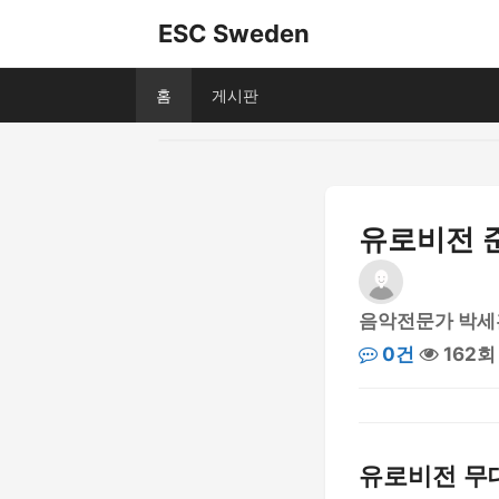
ESC Sweden
홈
게시판
유로비전 
음악전문가 박세
0건
162회
유로비전 무