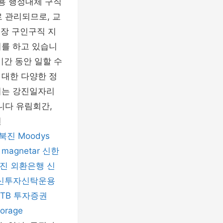
용 행정대체 구직
 관리되므로, 교
시장 구인구직 지
여를 하고 있습니
기간 동안 일할 수
 대한 다양한 정
서는 강진일자리
니다 유림회간,
원
북진
Moodys
magnetar
신한
진
외환은행
신
신투자신탁운용
KTB 투자증권
torage