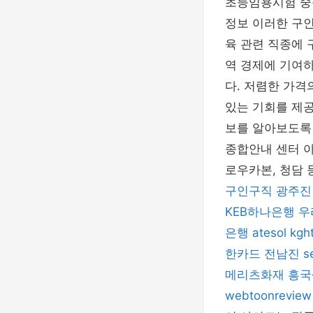
초등임용시험 중
정보 이러한 구
육 관련 직종에 
역 경제에 기여
다. 저렴한 가격
있는 기회를 제
보를 알아보도록
종합안내 센터 
로우카본, 청담
구인구직
광주진
KEB하나은행
우
은행
atesol
kgh
한카드
전남진
s
메리츠화재
흥국
webtoonreview