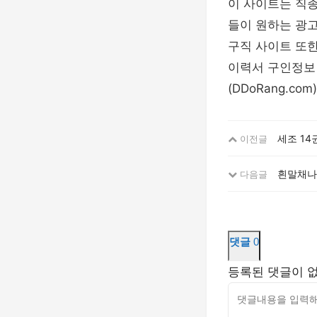
이 사이트는 직종
들이 원하는 광
구직 사이트 또
이력서 구인정보 
(DDoRang.c
세조 14권
이전글
흰말채나
다음글
댓글
0
등록된 댓글이 