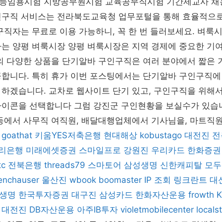
등임용시험 지방공무원시험 교육공무직시험 기간제교사 채
인구직 서비스는 전라북도교육청 업무포털을 통해 효율적으로
구직자는 무료로 이용 가능하니, 꼭 한 번 들러보세요. 벼룩
하는 양평 벼룩시장 양평 벼룩시장은 지역 경제에 중요한 기
의 다양한 상품을 단기알바 구인구직은 여러 분야에서 짧은 
공합니다. 특히 휴가 이번 포스팅에서는 단기알바 구인구직에
 하겠습니다. 교차로 웹사이트 단기 있고, 구인구직을 위해
아이콘을 선택합니다 그럼 강진군 구인현황을 보실수가 있습
 등에서 사무직 여직원, 배달대행업체에서 기사님을, 마트직
goathat
키움YES저축은행
현대해상
kobustago
대전진
전
리은행
미래에셋증권
스마일프로
강원진
우리카드
한화증권
tc
전북은행
threads79
스마토어
삼성생명
신한캐피탈
모두
enchauser
울산진
wbook
boomaster
IP 조회
링크란트
대
생명
한국투자증권
대구진
삼성카드
한화자산운용
frowth
대전진
DB자산운용
아주IB투자
violetmobilecenter
locals