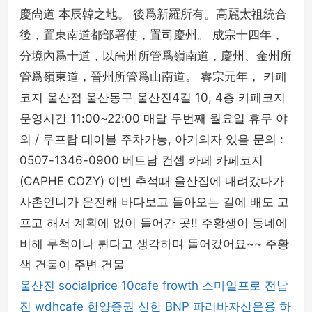
慶尙道 本辰韓之地。 後爲新羅所有。高麗太祖統合
後，置東南道都部署使，置司慶州。 成宗十四年，
分境內爲十道，以尙州所管爲嶺南道，慶州、金州所
管爲嶺東道，晉州所管爲山南道。 睿宗元年， 카페
코지 울산점 울산동구 울산진4길 10, 4층 카페코지
운영시간 11:00~22:00 매달 두번째 월요일 휴무 야
외 / 루프탑 테이블 주차가능, 아기의자 있음 문의 :
0507-1346-0900 베트남 컨셉 카페 카페코지
(CAPHE COZY) 이번 추석때 울산집에 내려갔다가
사촌언니가 운전해 바다보고 돌아오는 길에 배도 고
프고 해서 계획에 없이 들어간 곳!! 주황생이 동네에
비해 무척이나 튄다고 생각하며 들어갔어요~~ 주황
색 건물이 주변 건물
울산진
socialprice
10cafe
frowth
스마일프로
전남
진
wdhcafe
한양증권
신한 BNP 파리바자산운용
하