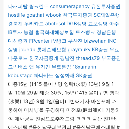
나캐피탈
링크란트
consumeragency
유진투자증권
hostlife
goathat
wbook
한국투자증권
SC제일은행
경북진
우리카드
abctesol
DGB생명
교보생명
아주
IB투자
농협
흥국화재해상보험
토스뱅크
경남은행
대신증권
FPcenter
iM뱅크
부산진
bizwehan
ING
생명
jobedu
롯데손해보험
grayraukv
KB증권
무료
다운로드
한국자금중개
경남진
threads79
부국증권
고속버스 앱
유기견 무료분양
18xamarin
kobustago
하나카드
삼성화재
SK증권
태종15년 (1415 을미 / 명 영락(永樂) 13년) 9월 1
일-10월 29일 태종 30권, 15년(1415 을미 / 명 영락
(永樂) 13년) 9월 1일(을미) 1번째기사 마전포에 거
둥하여 매사냥을 구경하다 마전포(麻田浦)에 거둥하
여 매사냥을 진심으로추천드림 ㅋㅋㅋ 울산 진195
에스테틱 #울산남구피부관리 #울산남구에스테틱 #